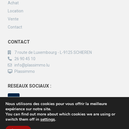
Achat
Location
Vente
Contact
CONTACT
7 route de Luxembourg - L-9125 SCHIEREN
26 90 45 10
info@plassimmo.lu
Plassimmo
RESEAUX SOCIAUX :
Nous utilisons des cookies pour vous offrir la meilleure
expérience sur notre site.
You can find out more about which cookies we are using or
switch them off in
settings
.
Copyright 2019 - Plassimmo - Un site Inside Communication