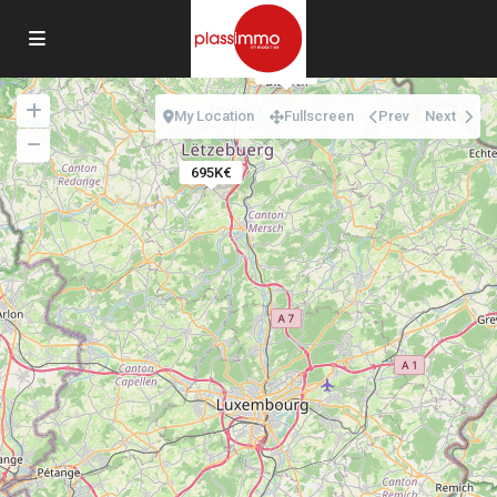
1050€
My Location
Fullscreen
Prev
Next
695K€