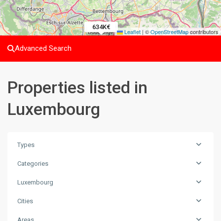
592.1K€
634K€
634K€
Leaflet
|
©
OpenStreetMap
contributors
Advanced Search
Properties listed in
Luxembourg
Types
Categories
Luxembourg
Cities
Areas