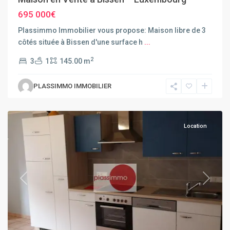
695 000€
Plassimmo Immobilier vous propose: Maison libre de 3
côtés située à Bissen d'une surface h
...
2
3
1
145.00 m
PLASSIMMO IMMOBILIER
Diekirch
Location
Previous
Next