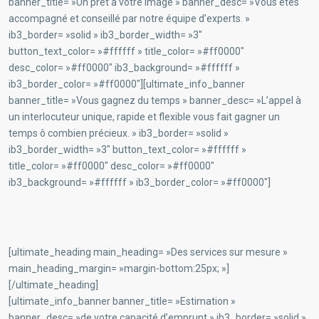
banner_title= »Un prêt à votre image » banner_desc= »Vous êtes
accompagné et conseillé par notre équipe d’experts. »
ib3_border= »solid » ib3_border_width= »3″
button_text_color= »#ffffff » title_color= »#ff0000″
desc_color= »#ff0000″ ib3_background= »#ffffff »
ib3_border_color= »#ff0000″][ultimate_info_banner
banner_title= »Vous gagnez du temps » banner_desc= »L’appel à
un interlocuteur unique, rapide et flexible vous fait gagner un
temps ô combien précieux. » ib3_border= »solid »
ib3_border_width= »3″ button_text_color= »#ffffff »
title_color= »#ff0000″ desc_color= »#ff0000″
ib3_background= »#ffffff » ib3_border_color= »#ff0000″]
[ultimate_heading main_heading= »Des services sur mesure »
main_heading_margin= »margin-bottom:25px; »]
[/ultimate_heading]
[ultimate_info_banner banner_title= »Estimation »
banner_desc= »de votre capacité d’emprunt » ib3_border= »solid »