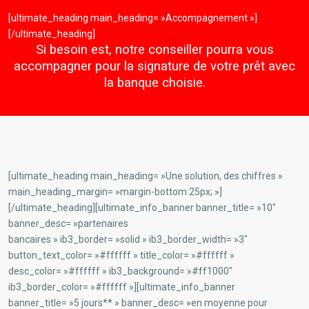
[ultimate_heading main_heading= »Accompagnement »]
[/ultimate_heading]
Si besoin est, notre conseiller pourra vous
accompagner pour la signature de votre prêt avec
la banque choisie.
[ultimate_heading main_heading= »Une solution, des chiffres »
main_heading_margin= »margin-bottom:25px; »]
[/ultimate_heading][ultimate_info_banner banner_title= »10″
banner_desc= »partenaires
bancaires » ib3_border= »solid » ib3_border_width= »3″
button_text_color= »#ffffff » title_color= »#ffffff »
desc_color= »#ffffff » ib3_background= »#ff1000″
ib3_border_color= »#ffffff »][ultimate_info_banner
banner_title= »5 jours** » banner_desc= »en moyenne pour