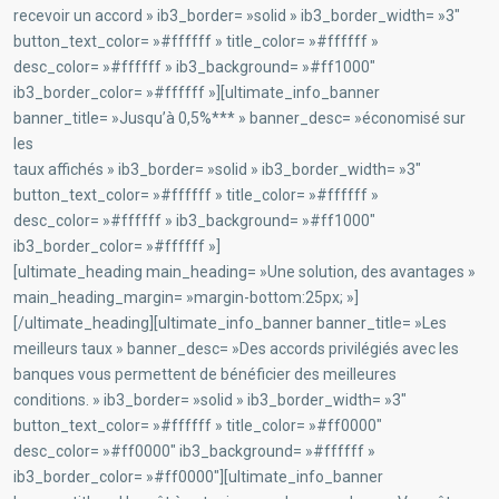
recevoir un accord » ib3_border= »solid » ib3_border_width= »3″
button_text_color= »#ffffff » title_color= »#ffffff »
desc_color= »#ffffff » ib3_background= »#ff1000″
ib3_border_color= »#ffffff »][ultimate_info_banner
banner_title= »Jusqu’à 0,5%*** » banner_desc= »économisé sur
les
taux affichés » ib3_border= »solid » ib3_border_width= »3″
button_text_color= »#ffffff » title_color= »#ffffff »
desc_color= »#ffffff » ib3_background= »#ff1000″
ib3_border_color= »#ffffff »]
[ultimate_heading main_heading= »Une solution, des avantages »
main_heading_margin= »margin-bottom:25px; »]
[/ultimate_heading][ultimate_info_banner banner_title= »Les
meilleurs taux » banner_desc= »Des accords privilégiés avec les
banques vous permettent de bénéficier des meilleures
conditions. » ib3_border= »solid » ib3_border_width= »3″
button_text_color= »#ffffff » title_color= »#ff0000″
desc_color= »#ff0000″ ib3_background= »#ffffff »
ib3_border_color= »#ff0000″][ultimate_info_banner