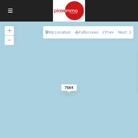
My Location
Fullscreen
Prev
Next
75K€