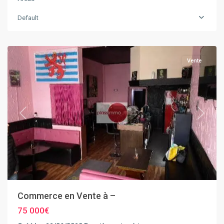
Default
Vente
Previous
Next
Commerce en Vente à –
75 000€