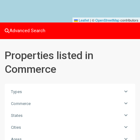
Leaflet
|
©
OpenStreetMap
contributors
Advanced Search
Properties listed in
Commerce
Types
Commerce
States
Cities
Areas