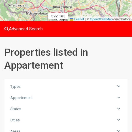
592.1K€
634K€
Leaflet
|
©
OpenStreetMap
contributors
Advanced Search
Properties listed in
Appartement
Types
Appartement
States
Cities
Areas