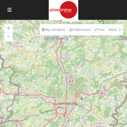
1050€
My Location
Fullscreen
Prev
Next