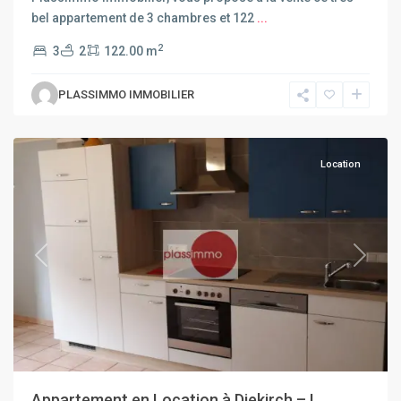
bel appartement de 3 chambres et 122
...
2
3
2
122.00 m
PLASSIMMO IMMOBILIER
Diekirch
Location
Previous
Next
Appartement en Location à Diekirch – L...